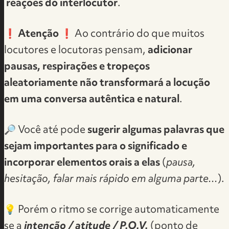
reações do interlocutor
.
❗
Atenção
❗ Ao contrário do que muitos
locutores e locutoras pensam,
adicionar
pausas, respirações e tropeços
aleatoriamente não transformará a locução
em uma conversa autêntica e natural
.
🔎 Você até pode
sugerir algumas palavras que
sejam importantes para o significado e
incorporar elementos orais a elas
(
pausa,
hesitação, falar mais rápido em alguma parte...
).
💡 ​Porém o ritmo se corrige automaticamente
se a
intenção / atitude / P.O.V.
(ponto de