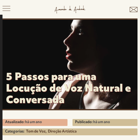
5 Passos para uma
Locução de Voz Natural e
Conversada
Atualizado:
há um ano
Publicado:
há um ano
Categorias:
Tom de Voz
Direção Artística