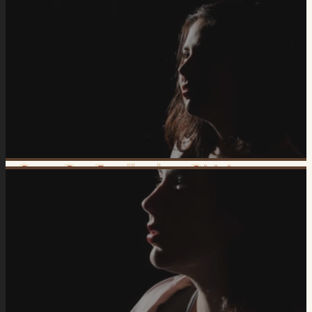
Como Dar Feedback ou Dirigir um
Locutor de Locução Publicitária
Natural