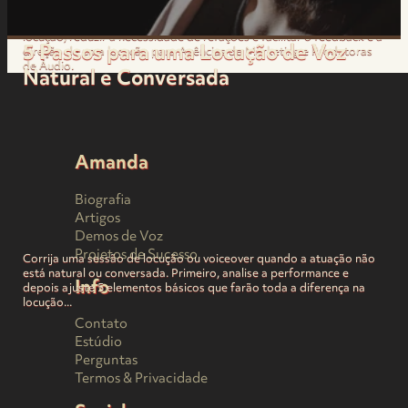
Passo-a-passo para melhorar imediatamente a qualidade da
locução, reduzir a necessidade de refações e facilitar o feedback e a
5 Passos para uma Locução de Voz
direção de uma locução para Agências de Marketing e Produtoras
de Áudio.
Natural e Conversada
Amanda
Biografia
Artigos
Demos de Voz
Projetos de Sucesso
Corrija uma sessão de locução ou voiceover quando a atuação não
está natural ou conversada. Primeiro, analise a performance e
Info
depois ajuste 5 elementos básicos que farão toda a diferença na
locução...
Contato
Estúdio
Perguntas
Termos & Privacidade